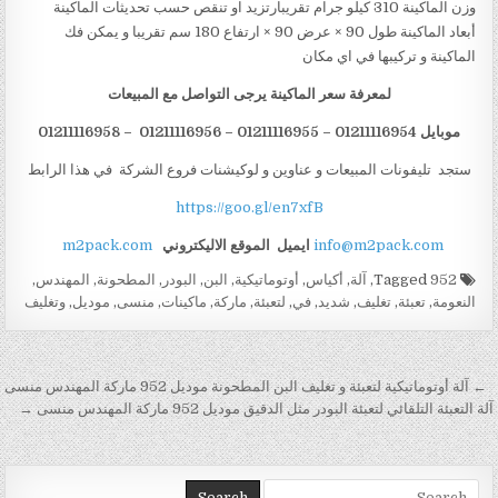
وزن الماكينة 310 كيلو جرام تقريبارتزيد او تنقص حسب تحديثات الماكينة
أبعاد الماكينة طول 90 × عرض 90 × ارتفاع 180 سم تقريبا و يمكن فك
الماكينة و تركيبها في اي مكان
لمعرفة سعر الماكينة يرجى التواصل مع المبيعات
موبايل 01211116954 – 01211116955 – 01211116956 – 01211116958
ستجد تليفونات المبيعات و عناوين و لوكيشنات فروع الشركة في هذا الرابط
https://goo.gl/en7xfB
info@m2pack.com
ايميل
الموقع الاليكتروني
m2pack.com
Tagged
952
,
آلة
,
أكياس
,
أوتوماتيكية
,
البن
,
البودر
,
المطحونة
,
المهندس
,
النعومة
,
تعبئة
,
تغليف
,
شديد
,
في
,
لتعبئة
,
ماركة
,
ماكينات
,
منسى
,
موديل
,
وتغليف
تصفّح المقالات
← آلة أوتوماتيكية لتعبئة و تغليف البن المطحونة موديل 952 ماركة المهندس منسى
آلة التعبئة التلقائي لتعبئة البودر مثل الدقيق موديل 952 ماركة المهندس منسى →
Search for: