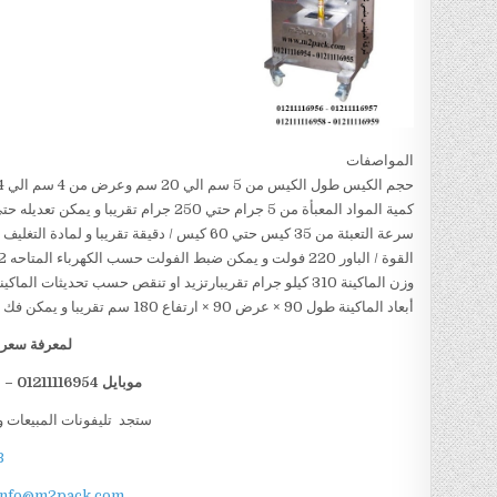
المواصفات
حجم الكيس طول الكيس من 5 سم الي 20 سم وعرض من 4 سم الي 14سم تقريبا و يمكن تعديل طول الكيس و عرض الكيس حسب متطلبات العمل
كمية المواد المعبأة من 5 جرام حتي 250 جرام تقريبا و يمكن تعديله حتي 500 جرام تقريبا
سرعة التعبئة من 35 كيس حتي 60 كيس / دقيقة تقريبا و لمادة التغليف اعتبار في السرعه
القوة / الباور 220 فولت و يمكن ضبط الفولت حسب الكهرباء المتاحه 1.2 كيلو وات تقريبا
وزن الماكينة 310 كيلو جرام تقريبارتزيد او تنقص حسب تحديثات الماكينة
أبعاد الماكينة طول 90 × عرض 90 × ارتفاع 180 سم تقريبا و يمكن فك الماكينة و تركيبها في اي مكان
لمعرفة سعر ا
موبايل 01211116954 – 01211116955 – 01211116956 – 01211116958
ستجد تليفونات المبيعات و
B
info@m2pack.com