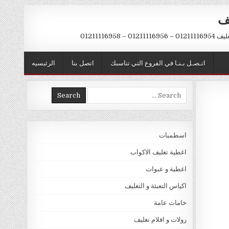
يف
– 01211116958
اتـصـل بـنـا في الفروع التي تناسبك
اتصل بنا
الرئيسيه
Search
for:
اسطمبات
اغطية تغليف الاكواب
اغطية و عبوات
اكياس التعبئة و التغليف
خامات عامة
رولات و افلام تغليف