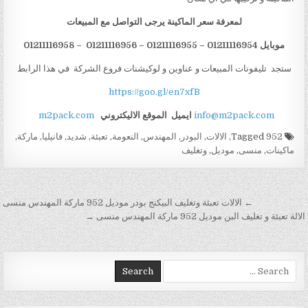
لمعرفة سعر الماكينة يرجى التواصل مع المبيعات
موبايل 01211116954 – 01211116955 – 01211116956 – 01211116958
ستجد تليفونات المبيعات و عناوين و لوكيشنات فروع الشركة في هذا الرابط
https://goo.gl/en7xfB
info@m2pack.com
ايميل
الموقع الاليكتروني
m2pack.com
Tagged
952
,
الالات
,
البودر
,
المهندس
,
النعومة
,
تعبئة
,
شديد
,
فانيليا
,
ماركة
,
ماكينات
,
منسى
,
موديل
,
وتغليف
تصفّح المقالات
← الالات تعبئة وتغليف البيكنج بودر موديل 952 ماركة المهندس منسى
الالة تعبئة و تغليف البن موديل 952 ماركة المهندس منسى →
Search for: