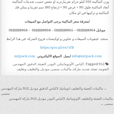
وزن الماكينة 310 كيلو جرام تقريبارتزيد او تنقص حسب تحديثات الماكينة
أبعاد الماكينة طول 90 × عرض 90 × ارتفاع 180 سم تقريبا و يمكن فك
الماكينة و تركيبها في اي مكان
لمعرفة سعر الماكينة يرجى التواصل مع المبيعات
موبايل 01211116954 – 01211116955 – 01211116956 – 01211116958
ستجد تليفونات المبيعات و عناوين و لوكيشنات فروع الشركة في هذا الرابط
https://goo.gl/en7xfB
info@m2pack.com
ايميل
الموقع الاليكتروني
m2pack.com
Tagged
952
,
اكياس
,
الأوتوماتيكي
,
البودر
,
التعبئة
,
الدقيق
,
المهندس
,
النعومة
,
تعبئة
,
شديد
,
ماركة
,
ماكينات
,
منسى
,
موديل
,
والتغليف
,
وتغليف
تصفّح المقالات
← ماكينات التعبئة والتغليف اتوماتيك لاكياس الدقيق موديل 952 ماركة المهندس
منسى
ماكينات التعبئة والتغليف الاوتوماتيك لاكياس البودر موديل 952 ماركة المهندس
منسى →