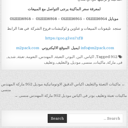
لمعرفة سعر الماكينة يرجى التواصل مع المبيعات
موبايل 01211116954 – 01211116955 – 01211116956 – 01211116958
ستجد تليفونات المبيعات و عناوين و لوكيشنات فروع الشركة في هذا الرابط
https://goo.gl/en7xfB
info@m2pack.com
ايميل
الموقع الاليكتروني
m2pack.com
Tagged
952
,
اكياس
,
البن
,
البودر
,
التعبئة
,
المهندس
,
النعومة
,
تعبئة
,
شديد
,
فى
,
ماركة
,
ماكينات
,
منسى
,
موديل
,
والتغليف
,
وتغليف
تصفّح المقالات
← ماكينات التعبئة والتغليف اكياس الدقيق الاوتوماتيكية موديل 952 ماركة المهندس
منسى
ماكينات تعبئة وتغليف بودر فى اكياس موديل 952 ماركة المهندس منسى →
Search for: