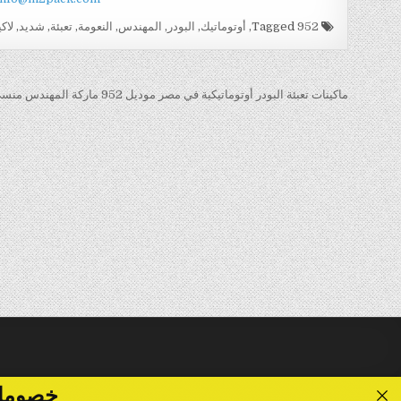
Tagged
952
,
أوتوماتيك
,
البودر
,
المهندس
,
النعومة
,
تعبئة
,
شديد
,
لاك
تصفّح
ماكينات تعبئة البودر أوتوماتيكية في مصر موديل 952 ماركة المهندس منسى →
المقالات
خصومات تصل الى 40 %