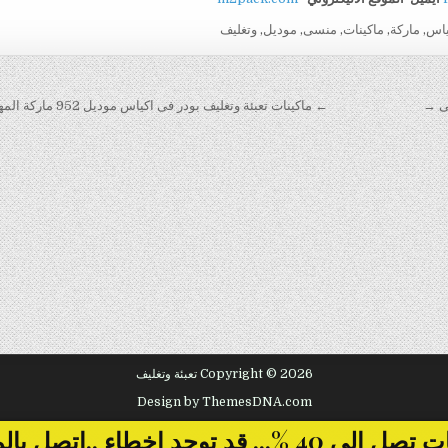
ياس
,
ماركة
,
ماكينات
,
منسى
,
موديل
,
وتغليف
← ماكينات تعبئة وتغليف بودر فى اكياس موديل 952 ماركة المهندس منسى
Copyright © 2026 تعبئة وتغليف
Design by ThemesDNA.com
... قد توجد اخطاء ..اتصل بالمبيعات