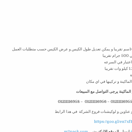
لماكينة يرجى التواصل مع المبيعات
 عناوين و لوكيشنات فروع الشركة في هذا الرابط
https://goo.gl/en7xf
ايميل
الموقع الاليكتروني
m2pack.com