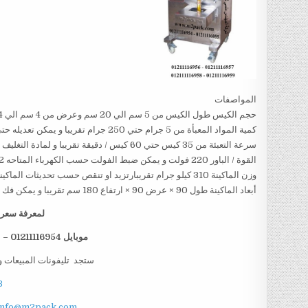
المواصفات
حجم الكيس طول الكيس من 5 سم الي 20 سم وعرض من 4 سم الي 14سم تقريبا و يمكن تعديل طول الكيس و عرض الكيس حسب متطلبات العمل
كمية المواد المعبأة من 5 جرام حتي 250 جرام تقريبا و يمكن تعديله حتي 500 جرام تقريبا
سرعة التعبئة من 35 كيس حتي 60 كيس / دقيقة تقريبا و لمادة التغليف اعتبار في السرعه
القوة / الباور 220 فولت و يمكن ضبط الفولت حسب الكهرباء المتاحه 1.2 كيلو وات تقريبا
وزن الماكينة 310 كيلو جرام تقريبارتزيد او تنقص حسب تحديثات الماكينة
أبعاد الماكينة طول 90 × عرض 90 × ارتفاع 180 سم تقريبا و يمكن فك الماكينة و تركيبها في اي مكان
لمعرفة سعر ا
موبايل 01211116954 – 01211116955 – 01211116956 – 01211116958
ستجد تليفونات المبيعات و
B
info@m2pack.com