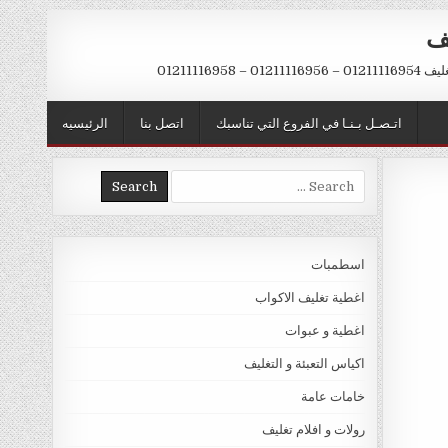
يف
– 01211116958
اتـصـل بـنـا في الفروع التي تناسبك
اتصل بنا
الرئيسيه
Search
for:
اسطمبات
اغطية تغليف الاكواب
اغطية و عبوات
اكياس التعبئة و التغليف
خامات عامة
رولات و افلام تغليف