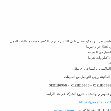
لماكينة يرجى التواصل مع المبيعات
 عناوين و لوكيشنات فروع الشركة في هذا الرابط
https://goo.gl/en7xf
ايميل
الموقع الاليكتروني
m2pack.com