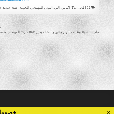
Tagged
952
,
اكياس
,
البن
,
البودر
,
المهندس
,
النعومة
,
تعبئة
,
شديد
,
ف
تصفّح
← 
المقالات
ماكينات تعبئة وتغليف البودر والبن والنشا موديل 952 ماركة المهندس منسى →
خصومات تصل الى 40 %