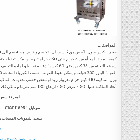
المواصفات
حجم الكيس طول الكيس من 5 سم الي 20 سم وعرض من 4 سم الي 14سم تقريبا و يمكن تعديل طول الكيس و عرض الكيس حسب متطلبات العمل
كمية المواد المعبأة من 5 جرام حتي 250 جرام تقريبا و يمكن تعديله حتي 500 جرام تقريبا
سرعة التعبئة من 35 كيس حتي 60 كيس / دقيقة تقريبا و لمادة التغليف اعتبار في السرعه
القوة / الباور 220 فولت و يمكن ضبط الفولت حسب الكهرباء المتاحه 1.2 كيلو وات تقريبا
وزن الماكينة 310 كيلو جرام تقريبارتزيد او تنقص حسب تحديثات الماكينة
أبعاد الماكينة طول 90 × عرض 90 × ارتفاع 180 سم تقريبا و يمكن فك الماكينة و تركيبها في اي مكان
لمعرفة سعر ا
موبايل 01211116954 – 01211116955 – 01211116956 – 01211116958
ستجد تليفونات المبيعات و
B
info@m2pack.com