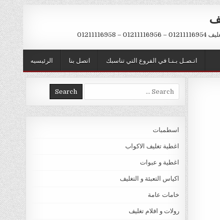
يف
– 01211116958
اتـصـل بـنـا في الفروع التي تناسبك
اتصل بنا
الرئيسيه
Search
for:
اسطمبات
اغطية تغليف الاكواب
اغطية و عبوات
اكياس التعبئة و التغليف
خامات عامة
رولات و افلام تغليف