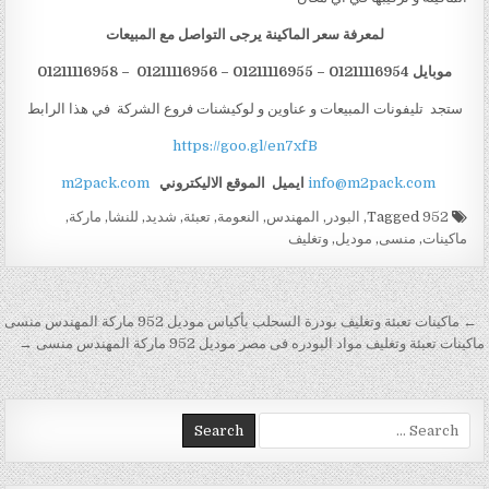
لمعرفة سعر الماكينة يرجى التواصل مع المبيعات
موبايل 01211116954 – 01211116955 – 01211116956 – 01211116958
ستجد تليفونات المبيعات و عناوين و لوكيشنات فروع الشركة في هذا الرابط
https://goo.gl/en7xfB
info@m2pack.com
ايميل
الموقع الاليكتروني
m2pack.com
Tagged
952
,
البودر
,
المهندس
,
النعومة
,
تعبئة
,
شديد
,
للنشا
,
ماركة
,
ماكينات
,
منسى
,
موديل
,
وتغليف
تصفّح المقالات
← ماكينات تعبئة وتغليف بودرة السحلب بأكياس موديل 952 ماركة المهندس منسى
ماكينات تعبئة وتغليف مواد البودره فى مصر موديل 952 ماركة المهندس منسى →
Search for: