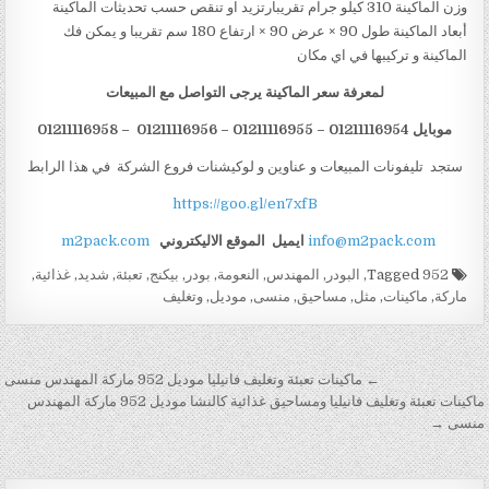
وزن الماكينة 310 كيلو جرام تقريبارتزيد او تنقص حسب تحديثات الماكينة
أبعاد الماكينة طول 90 × عرض 90 × ارتفاع 180 سم تقريبا و يمكن فك
الماكينة و تركيبها في اي مكان
لمعرفة سعر الماكينة يرجى التواصل مع المبيعات
موبايل 01211116954 – 01211116955 – 01211116956 – 01211116958
ستجد تليفونات المبيعات و عناوين و لوكيشنات فروع الشركة في هذا الرابط
https://goo.gl/en7xfB
info@m2pack.com
ايميل
الموقع الاليكتروني
m2pack.com
Tagged
952
,
البودر
,
المهندس
,
النعومة
,
بودر
,
بيكنج
,
تعبئة
,
شديد
,
غذائية
,
ماركة
,
ماكينات
,
مثل
,
مساحيق
,
منسى
,
موديل
,
وتغليف
تصفّح المقالات
← ماكينات تعبئة وتغليف فانيليا موديل 952 ماركة المهندس منسى
ماكينات تعبئة وتغليف فانيليا ومساحيق غذائية كالنشا موديل 952 ماركة المهندس
منسى →