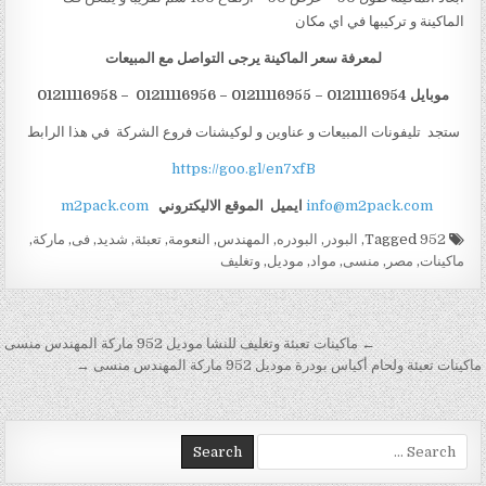
الماكينة و تركيبها في اي مكان
لمعرفة سعر الماكينة يرجى التواصل مع المبيعات
موبايل 01211116954 – 01211116955 – 01211116956 – 01211116958
ستجد تليفونات المبيعات و عناوين و لوكيشنات فروع الشركة في هذا الرابط
https://goo.gl/en7xfB
info@m2pack.com
ايميل
الموقع الاليكتروني
m2pack.com
Tagged
952
,
البودر
,
البودره
,
المهندس
,
النعومة
,
تعبئة
,
شديد
,
فى
,
ماركة
,
ماكينات
,
مصر
,
منسى
,
مواد
,
موديل
,
وتغليف
تصفّح المقالات
← ماكينات تعبئة وتغليف للنشا موديل 952 ماركة المهندس منسى
ماكينات تعبئة ولحام أكياس بودرة موديل 952 ماركة المهندس منسى →
Search for: