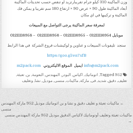
وزن الماكينة 310 كيلو جرام تقريبارتزيد او تنقص حسب تحديثات الماكينة
أبعاد الماكينة طول 90 × عرض 90 × ارتفاع 180 سم تقريبا و يمكن فك
الماكينة و تركيبها في اي مكان
لمعرفة سعر الماكينة يرجى التواصل مع المبيعات
موبايل 01211116954 – 01211116955 – 01211116956 – 01211116958
ستجد تليفونات المبيعات و عناوين و لوكيشنات فروع الشركة في هذا الرابط
https://goo.gl/en7xfB
info@m2pack.com
ايميل
الموقع الاليكتروني
m2pack.com
Tagged
952
,
اتوماتيك
,
اكياس
,
البودر
,
المهندس
,
النعومة
,
بن
,
تعبئة
,
تغليف
,
دقيق
,
شديد
,
فى
,
ماركة
,
ماكينات
,
منسى
,
موديل
,
نشا
,
وتغليف
تصفّح المقالات
← ماكينات تعبئة و تغليف دقيق و نشا و بن اتوماتيك موديل 952 ماركة المهندس
منسى
ماكينات تعبئة وتغليف أوتوماتيك لاكياس الدقيق موديل 952 ماركة المهندس منسى
→