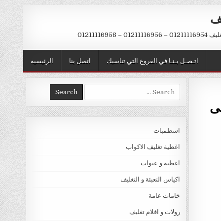
يف
– 01211116958
اتـصـل بـنـا في الفروع التي تناسبك
اتصل بنا
الرئيسيه
Search
for:
اسطمبات
اغطية تغليف الاكواب
اغطية و عبوات
اكياس التعبئة و التغليف
خامات عامة
رولات و افلام تغليف