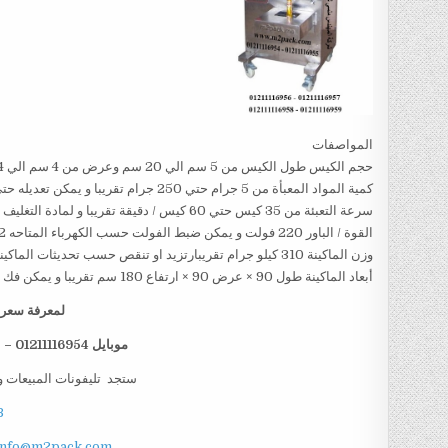
المواصفات
حجم الكيس طول الكيس من 5 سم الي 20 سم وعرض من 4 سم الي 14سم تقريبا و يمكن تعديل طول الكيس و عرض الكيس حسب متطلبات العمل
كمية المواد المعبأة من 5 جرام حتي 250 جرام تقريبا و يمكن تعديله حتي 500 جرام تقريبا
سرعة التعبئة من 35 كيس حتي 60 كيس / دقيقة تقريبا و لمادة التغليف اعتبار في السرعه
القوة / الباور 220 فولت و يمكن ضبط الفولت حسب الكهرباء المتاحه 1.2 كيلو وات تقريبا
وزن الماكينة 310 كيلو جرام تقريبارتزيد او تنقص حسب تحديثات الماكينة
أبعاد الماكينة طول 90 × عرض 90 × ارتفاع 180 سم تقريبا و يمكن فك الماكينة و تركيبها في اي مكان
لمعرفة سعر ا
موبايل 01211116954 – 01211116955 – 01211116956 – 01211116958
ستجد تليفونات المبيعات و
B
info@m2pack.com