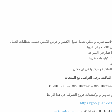
لماكينة يرجى التواصل مع المبيعات
 عناوين و لوكيشنات فروع الشركة في هذا الرابط
https://goo.gl/en7xf
ايميل
الموقع الاليكتروني
m2pack.com