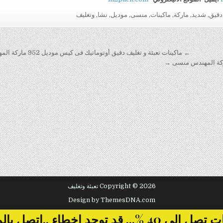
دقيق
,
شديد
,
ماركة
,
ماكينات
,
منسى
,
موديل
,
نشا
,
وتغليف
← ماكينات تعبئة و تغليف دقيق أوتوماتيك فى كيس موديل 952 ماركة المهندس منسى
Copyright © 2026 تعبئة وتغليف
Design by ThemesDNA.com
... قد توجد اخطاء ..اتصل بالمبيعات