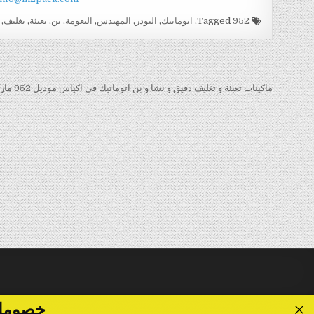
Tagged
952
,
اتوماتيك
,
البودر
,
المهندس
,
النعومة
,
بن
,
تعبئة
,
تغليف
,
تصفّح
المقالات
ماكينات تعبئة و تغليف دقيق و نشا و بن اتوماتيك فى اكياس موديل 952 ماركة المهندس منسى →
خصومات تصل الى 40 %