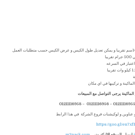
لماكينة يرجى التواصل مع المبيعات
 عناوين و لوكيشنات فروع الشركة في هذا الرابط
https://goo.gl/en7xf
ايميل
الموقع الاليكتروني
m2pack.com