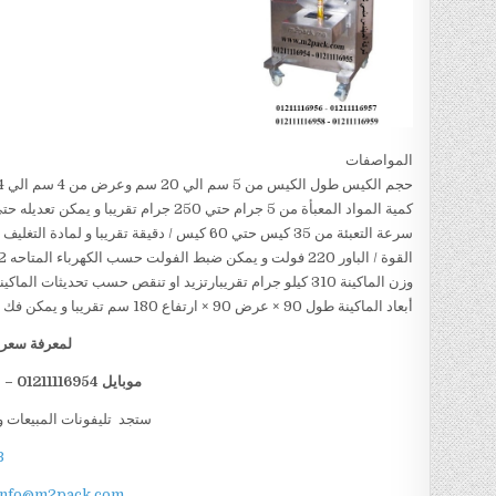
المواصفات
حجم الكيس طول الكيس من 5 سم الي 20 سم وعرض من 4 سم الي 14سم تقريبا و يمكن تعديل طول الكيس و عرض الكيس حسب متطلبات العمل
كمية المواد المعبأة من 5 جرام حتي 250 جرام تقريبا و يمكن تعديله حتي 500 جرام تقريبا
سرعة التعبئة من 35 كيس حتي 60 كيس / دقيقة تقريبا و لمادة التغليف اعتبار في السرعه
القوة / الباور 220 فولت و يمكن ضبط الفولت حسب الكهرباء المتاحه 1.2 كيلو وات تقريبا
وزن الماكينة 310 كيلو جرام تقريبارتزيد او تنقص حسب تحديثات الماكينة
أبعاد الماكينة طول 90 × عرض 90 × ارتفاع 180 سم تقريبا و يمكن فك الماكينة و تركيبها في اي مكان
لمعرفة سعر ا
موبايل 01211116954 – 01211116955 – 01211116956 – 01211116958
ستجد تليفونات المبيعات و
B
info@m2pack.com