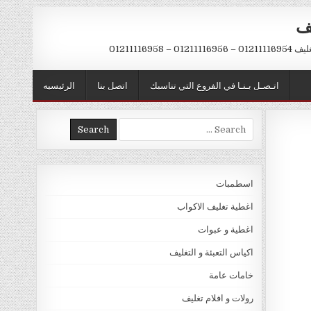
يف
– 01211116958
اتـصـل بـنـا في الفروع التي تناسبك
اتصل بنا
الرئيسيه
Search
for:
اسطمبات
اغطية تغليف الاكواب
اغطية و عبوات
اكياس التعبئة و التغليف
خامات عامة
رولات و افلام تغليف