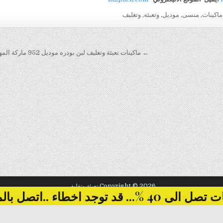
ماكينات
,
منسى
,
موديل
,
وتعبئه
,
وتغليف
← ماكينات تعبئة وتغليف لبن بودره موديل 952 ماركة المهندس منسى
Copyright © 2026 تعبئة وتغليف
... قد توجد اخطاء ..اتصل بالمبيعات
Design by ThemesDNA.com