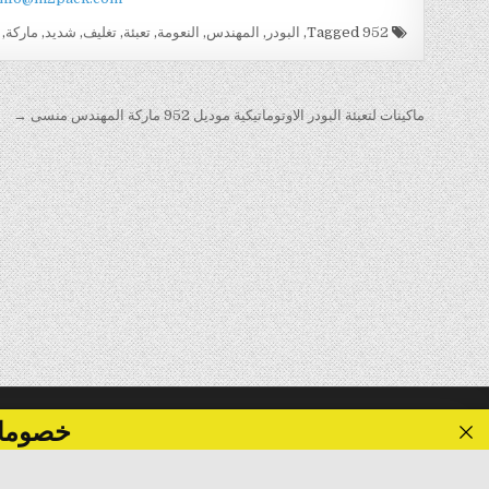
Tagged
952
,
البودر
,
المهندس
,
النعومة
,
تعبئة
,
تغليف
,
شديد
,
ماركة
,
تصفّح
ماكينات لتعبئة البودر الاوتوماتيكية موديل 952 ماركة المهندس منسى →
المقالات
خصومات تصل الى 40 %