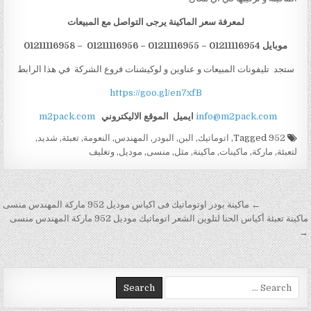
لمعرفة سعر الماكينة يرجى التواصل مع المبيعات
موبايل 01211116954 – 01211116955 – 01211116956 – 01211116958
ستجد تليفونات المبيعات و عناوين و لوكيشنات فروع الشركة في هذا الرابط
https://goo.gl/en7xfB
info@m2pack.com
ايميل
الموقع الاليكتروني
m2pack.com
Tagged
952
,
اتوماتيك
,
البن
,
البودر
,
المهندس
,
النعومة
,
تعبئة
,
شديد
,
لتعبئة
,
ماركة
,
ماكينات
,
ماكينة
,
مثل
,
منسى
,
موديل
,
وتغليف
تصفّح المقالات
← ماكينة بودر اوتوماتيك فى اكياس موديل 952 ماركة المهندس منسى
ماكينة تعبئة أكياس الحنا لتلوين الشعر اتوماتيك موديل 952 ماركة المهندس منسى
→
Search for: