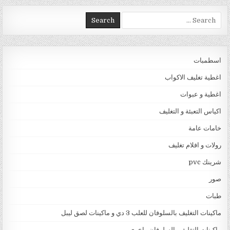
Search for:
اسطمبات
اغطية تغليف الاكواب
اغطية و عبوات
اكياس التعبئة و التغليف
خامات عامة
رولات و افلام تغليف
شرينك pvc
صور
طبات
ماكينات التغليف بالسلوفان للعلب 3 دي و ماكينات لصق ليبل
ماكينات التغليف بالسلوفان واخرى