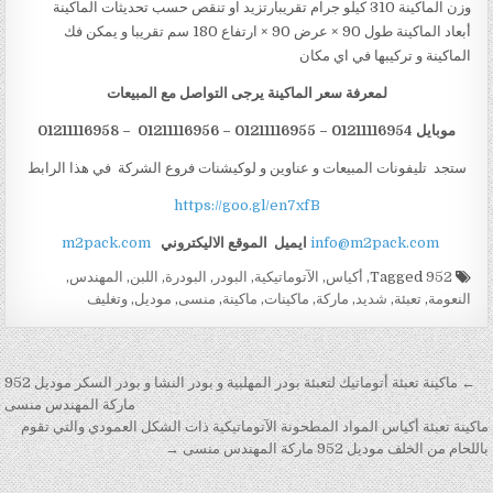
وزن الماكينة 310 كيلو جرام تقريبارتزيد او تنقص حسب تحديثات الماكينة
أبعاد الماكينة طول 90 × عرض 90 × ارتفاع 180 سم تقريبا و يمكن فك
الماكينة و تركيبها في اي مكان
لمعرفة سعر الماكينة يرجى التواصل مع المبيعات
موبايل 01211116954 – 01211116955 – 01211116956 – 01211116958
ستجد تليفونات المبيعات و عناوين و لوكيشنات فروع الشركة في هذا الرابط
https://goo.gl/en7xfB
info@m2pack.com
ايميل
الموقع الاليكتروني
m2pack.com
Tagged
952
,
أكياس
,
الآتوماتيكية
,
البودر
,
البودرة
,
اللبن
,
المهندس
,
النعومة
,
تعبئة
,
شديد
,
ماركة
,
ماكينات
,
ماكينة
,
منسى
,
موديل
,
وتغليف
تصفّح المقالات
← ماكينة تعبئة أتوماتيك لتعبئة بودر المهلبية و بودر النشا و بودر السكر موديل 952
ماركة المهندس منسى
ماكينة تعبئة أكياس المواد المطحونة الآتوماتيكية ذات الشكل العمودي والتي تقوم
باللحام من الخلف موديل 952 ماركة المهندس منسى →