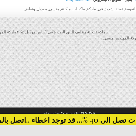
لنعومة
,
تعبئة
,
شديد
,
في
,
ماركة
,
ماكينات
,
ماكينة
,
منسى
,
موديل
,
وتغليف
← ماكينة تعبئة وتغليف اللبن البودرة في أكياس موديل 952 ماركة المهندس منسى
Copyright © 2026 تعبئة وتغليف
... قد توجد اخطاء ..اتصل بالمبيعات
Design by ThemesDNA.com