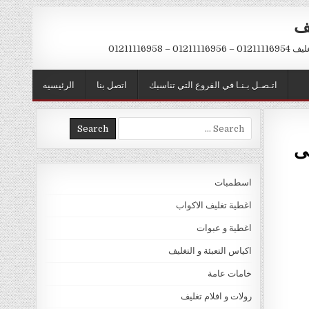
يف
– 01211116958
اتـصـل بـنـا في الفروع التي تناسبك
اتصل بنا
الرئيسيه
Search
for:
اسطمبات
اغطية تغليف الاكواب
اغطية و عبوات
اكياس التعبئة و التغليف
خامات عامة
رولات و افلام تغليف