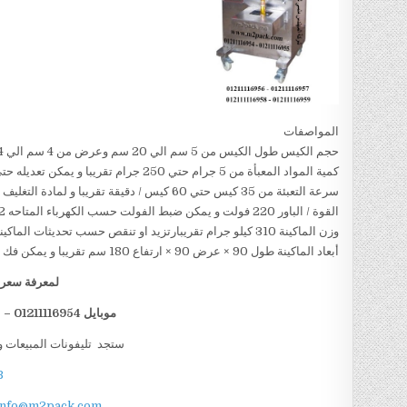
المواصفات
حجم الكيس طول الكيس من 5 سم الي 20 سم وعرض من 4 سم الي 14سم تقريبا و يمكن تعديل طول الكيس و عرض الكيس حسب متطلبات العمل
كمية المواد المعبأة من 5 جرام حتي 250 جرام تقريبا و يمكن تعديله حتي 500 جرام تقريبا
سرعة التعبئة من 35 كيس حتي 60 كيس / دقيقة تقريبا و لمادة التغليف اعتبار في السرعه
القوة / الباور 220 فولت و يمكن ضبط الفولت حسب الكهرباء المتاحه 1.2 كيلو وات تقريبا
وزن الماكينة 310 كيلو جرام تقريبارتزيد او تنقص حسب تحديثات الماكينة
أبعاد الماكينة طول 90 × عرض 90 × ارتفاع 180 سم تقريبا و يمكن فك الماكينة و تركيبها في اي مكان
لمعرفة سعر ا
موبايل 01211116954 – 01211116955 – 01211116956 – 01211116958
ستجد تليفونات المبيعات و
B
info@m2pack.com