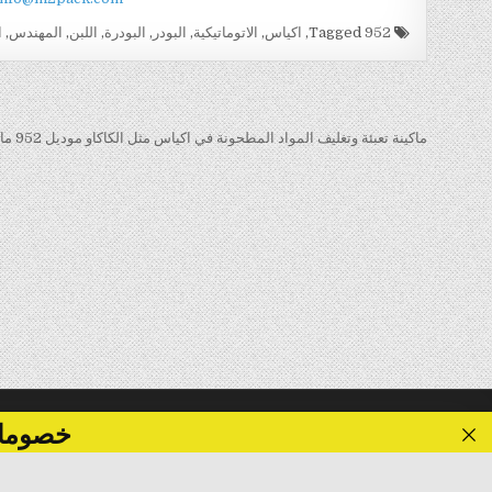
Tagged
952
,
اكياس
,
الاتوماتيكية
,
البودر
,
البودرة
,
اللبن
,
المهندس
,
ا
تصفّح
المقالات
ماكينة تعبئة وتغليف المواد المطحونة في اكياس مثل الكاكاو موديل 952 ماركة المهندس منسى →
خصومات تصل الى 40 %