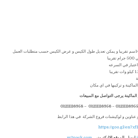
لماكينة يرجى التواصل مع المبيعات
 عناوين و لوكيشنات فروع الشركة في هذا الرابط
https://goo.gl/en7xf
ايميل
الموقع الاليكتروني
m2pack.com