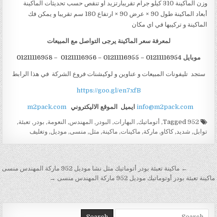
وزن الماكينة 310 كيلو جرام تقريبارتزيد او تنقص حسب تحديثات الماكينة
أبعاد الماكينة طول 90 × عرض 90 × ارتفاع 180 سم تقريبا و يمكن فك
الماكينة و تركيبها في اي مكان
لمعرفة سعر الماكينة يرجى التواصل مع المبيعات
موبايل 01211116954 – 01211116955 – 01211116956 – 01211116958
ستجد تليفونات المبيعات و عناوين و لوكيشنات فروع الشركة في هذا الرابط
https://goo.gl/en7xfB
info@m2pack.com
ايميل
الموقع الاليكتروني
m2pack.com
Tagged
952
,
أتوماتيك
,
البهارات
,
البودر
,
المهندس
,
النعومة
,
بودر
,
تعبئة
,
توابل
,
شديد
,
كاكاو
,
ماركة
,
ماكينات
,
ماكينة
,
مثل
,
منسى
,
موديل
,
وتغليف
تصفّح المقالات
← ماكينة تعبئة بودر أتوماتيك مثل نشا موديل 952 ماركة المهندس منسى
ماكينة تعبئة بودر أوتوماتيك موديل 952 ماركة المهندس منسى →
Search for: