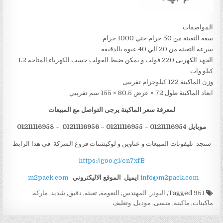
المواصفات
سعه التعبئه من 50 جرام حتي 1000 جرام
سرعة التعبئة من 20 الي 40 عبوه بالدقيقة
الجهد الكهربى 220 فولت و يمكن ضبط الفولت حسب الكهرباء المتاحه 1.2
كيلو وات
وزن الماكينة 122 كيلوجرام تقريبى
ابعاد الماكينة طول 72 × عرض 80.5 × 155 سم تقريبي
لمعرفة سعر الماكينة يرجى التواصل مع المبيعات
موبايل 01211116954 – 01211116955 – 01211116956 – 01211116958
ستجد تليفونات المبيعات و عناوين و لوكيشنات فروع الشركة في هذا الرابط
https://goo.gl/en7xfB
info@m2pack.com
ايميل
الموقع الاليكتروني
m2pack.com
Tagged
951
,
البودر
,
المهندس
,
النعومة
,
تعبئة
,
دقيق
,
شديد
,
ماركة
,
ماكينات
,
ماكينة
,
منسى
,
موديل
,
وتغليف