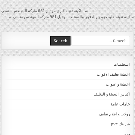
تصفّح المقالات
← ماكينة تعبئة كاري موديل 951 ماركة المهندس منسى
ماكينة تعبئة حليب بودر والدقيق والسحلب موديل 951 ماركة المهندس منسى →
Search for:
اسطمبات
اغطية تغليف الاكواب
اغطية و عبوات
اكياس التعبئة و التغليف
خامات عامة
رولات و افلام تغليف
شرينك pvc
صور