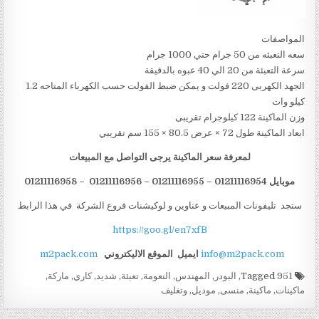
المواصفات
سعه التعبئه من 50 جرام حتي 1000 جرام
سرعة التعبئة من 20 الي 40 عبوه بالدقيقة
الجهد الكهربى 220 فولت و يمكن ضبط الفولت حسب الكهرباء المتاحه 1.2
كيلو وات
وزن الماكينة 122 كيلوجرام تقريبى
ابعاد الماكينة طول 72 × عرض 80.5 × 155 سم تقريبي
لمعرفة سعر الماكينة يرجى التواصل مع المبيعات
موبايل 01211116954 – 01211116955 – 01211116956 – 01211116958
ستجد تليفونات المبيعات و عناوين و لوكيشنات فروع الشركة في هذا الرابط
https://goo.gl/en7xfB
info@m2pack.com
ايميل
الموقع الاليكتروني
m2pack.com
Tagged
951
,
البودر
,
المهندس
,
النعومة
,
تعبئة
,
شديد
,
كاري
,
ماركة
,
ماكينات
,
ماكينة
,
منسى
,
موديل
,
وتغليف