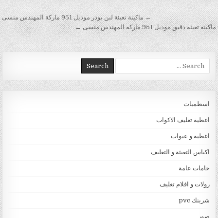
تصفّح المقالات
← ماكينة تعبئة لبن بودر موديل 951 ماركة المهندس منسى
ماكينة تعبئة دقيق موديل 951 ماركة المهندس منسى →
Search for:
اسطمبات
اغطية تغليف الاكواب
اغطية و عبوات
اكياس التعبئة و التغليف
خامات عامة
رولات و افلام تغليف
شرينك pvc
صور