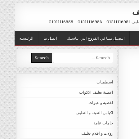
يف
– 01211116958
اتـصـل بـنـا في الفروع التي تناسبك
اتصل بنا
الرئيسيه
Search
for:
اسطمبات
اغطية تغليف الاكواب
اغطية و عبوات
اكياس التعبئة و التغليف
خامات عامة
رولات و افلام تغليف