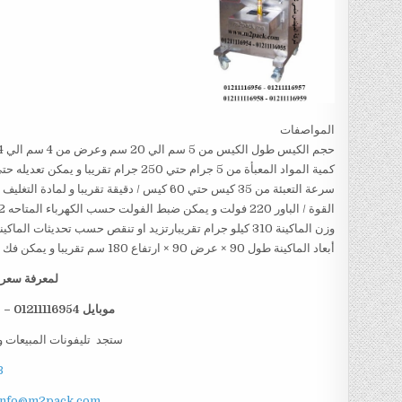
المواصفات
حجم الكيس طول الكيس من 5 سم الي 20 سم وعرض من 4 سم الي 14سم تقريبا و يمكن تعديل طول الكيس و عرض الكيس حسب متطلبات العمل
كمية المواد المعبأة من 5 جرام حتي 250 جرام تقريبا و يمكن تعديله حتي 500 جرام تقريبا
سرعة التعبئة من 35 كيس حتي 60 كيس / دقيقة تقريبا و لمادة التغليف اعتبار في السرعه
القوة / الباور 220 فولت و يمكن ضبط الفولت حسب الكهرباء المتاحه 1.2 كيلو وات تقريبا
وزن الماكينة 310 كيلو جرام تقريبارتزيد او تنقص حسب تحديثات الماكينة
أبعاد الماكينة طول 90 × عرض 90 × ارتفاع 180 سم تقريبا و يمكن فك الماكينة و تركيبها في اي مكان
لمعرفة سعر ا
موبايل 01211116954 – 01211116955 – 01211116956 – 01211116958
ستجد تليفونات المبيعات و
B
info@m2pack.com