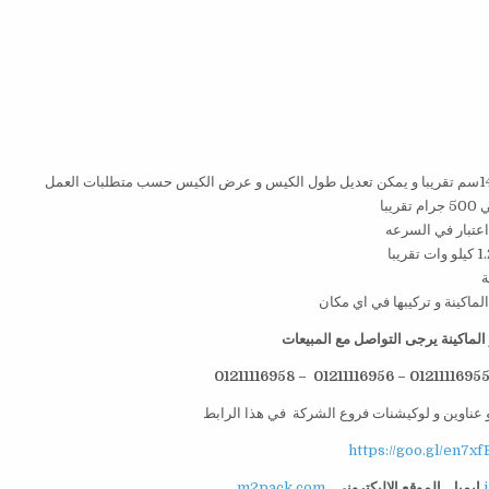
لماكينة يرجى التواصل مع المبيعات
 عناوين و لوكيشنات فروع الشركة في هذا الرابط
https://goo.gl/en7xf
ايميل
الموقع الاليكتروني
m2pack.com