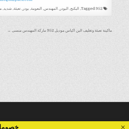
Tagged
952
,
البكنج
,
البودر
,
المهندس
,
النعومة
,
بودر
,
تعبئة
,
شديد
,
م
تصفّح
ماكينة تعبئة وتغليف البن اكياس موديل 952 ماركة المهندس منسى →
المقالات
خصومات تصل الى 40 %