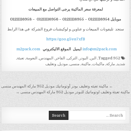
لمعرفة سعر الماكينة يرجى التواصل مع المبيعات
موبايل 01211116954 – 01211116955 – 01211116956 – 01211116958
ستجد تليفونات المبيعات و عناوين و لوكيشنات فروع الشركة في هذا الرابط
https://goo.gl/en7xfB
info@m2pack.com
ايميل
الموقع الاليكتروني
m2pack.com
Tagged
952
,
البن
,
البودر
,
التركى
,
الفاخر
,
المهندس
,
النعومة
,
تعبئة
,
شديد
,
ماركة
,
ماكينات
,
ماكينة
,
منسى
,
موديل
,
وتغليف
تصفّح المقالات
← ماكينة تعبئه وتغليف بودر أوتوماتيك موديل 952 ماركة المهندس منسى
ماكينة تعبئة وتغليف اوتوماتيك للبودر موديل 952 ماركة المهندس منسى →
Search for: