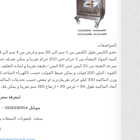
المواصفات
حجم الكيس طول الكيس من 5 سم الي 20 سم وعرض من 4 سم الي 14سم تقريبا و يمكن تعديل طول الكيس و عرض الكيس حسب متطلبات العمل
كمية المواد المعبأة من 5 جرام حتي 250 جرام تقريبا و يمكن تعديله حتي 500 جرام تقريبا
سرعة التعبئة من 35 كيس حتي 60 كيس / دقيقة تقريبا و لمادة التغليف اعتبار في السرعه
القوة / الباور 220 فولت و يمكن ضبط الفولت حسب الكهرباء المتاحه 1.2 كيلو وات تقريبا
وزن الماكينة 310 كيلو جرام تقريبارتزيد او تنقص حسب تحديثات الماكينة
أبعاد الماكينة طول 90 × عرض 90 × ارتفاع 180 سم تقريبا و يمكن فك الماكينة و تركيبها في اي مكان
لمعرفة سعر ا
موبايل 01211116954 – 01211116955 – 01211116956 – 01211116958
ستجد تليفونات المبيعات و
B
info@m2pack.com