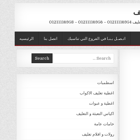
يف
– 01211116958
اتـصـل بـنـا في الفروع التي تناسبك
اتصل بنا
الرئيسيه
Search
for:
اسطمبات
اغطية تغليف الاكواب
اغطية و عبوات
اكياس التعبئة و التغليف
خامات عامة
رولات و افلام تغليف