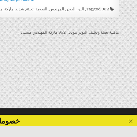
Tagged
952
,
البن
,
البودر
,
المهندس
,
النعومة
,
تعبئة
,
شديد
,
ماركة
,
ما
تصفّح
ماكينة تعبئة وتغليف البودر موديل 952 ماركة المهندس منسى →
المقالات
خصومات تصل الى 40 %