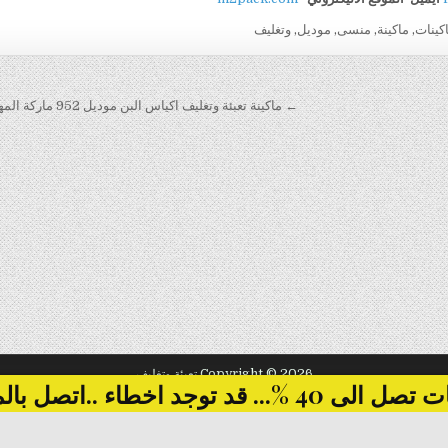
كينات
,
ماكينة
,
منسى
,
موديل
,
وتغليف
← ماكينة تعبئة وتغليف اكياس البن موديل 952 ماركة المهندس منسى
Copyright © 2026 تعبئة وتغليف
... قد توجد اخطاء ..اتصل بالمبيعات
Design by ThemesDNA.com