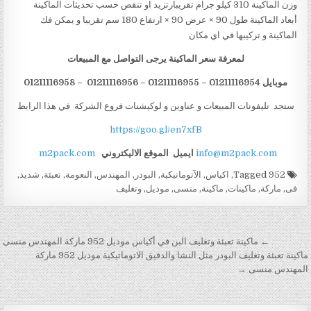
وزن الماكينة 310 كيلو جرام تقريبارتزيد او تنقص حسب تحديثات الماكينة
أبعاد الماكينة طول 90 × عرض 90 × ارتفاع 180 سم تقريبا و يمكن فك
الماكينة و تركيبها في اي مكان
لمعرفة سعر الماكينة يرجى التواصل مع المبيعات
موبايل 01211116954 – 01211116955 – 01211116956 – 01211116958
ستجد تليفونات المبيعات و عناوين و لوكيشنات فروع الشركة في هذا الرابط
https://goo.gl/en7xfB
info@m2pack.com
ايميل
الموقع الاليكتروني
m2pack.com
Tagged
952
,
اكياس
,
الآتوماتيكية
,
البودر
,
المهندس
,
النعومة
,
تعبئة
,
شديد
,
فى
,
ماركة
,
ماكينات
,
ماكينة
,
منسى
,
موديل
,
وتغليف
تصفّح المقالات
← ماكينة تعبئة وتغليف البن في أكياس موديل 952 ماركة المهندس منسى
ماكينة تعبئة وتغليف البودر مثل النشا والدقيق الاتوماتيكية موديل 952 ماركة
المهندس منسى →