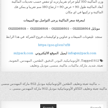
وزن الماكينة 310 كيلو جرام تقريبارتزيد او تنقص حسب تحديثات الماكينة
أبعاد الماكينة طول 90 × عرض 90 × ارتفاع 180 سم تقريبا و يمكن فك
الماكينة و تركيبها في اي مكان
لمعرفة سعر الماكينة يرجى التواصل مع المبيعات
موبايل 01211116954 – 01211116955 – 01211116956 – 01211116958
ستجد تليفونات المبيعات و عناوين و لوكيشنات فروع الشركة في هذا الرابط
https://goo.gl/en7xfB
info@m2pack.com
ايميل
الموقع الاليكتروني
m2pack.com
Tagged
952
,
الأوتوماتيكية
,
البودر
,
الدقيق
,
الطحين
,
المهندس
,
النعومة
,
تعبئة
,
شديد
,
ماركة
,
ماكينات
,
ماكينة
,
منسى
,
موديل
,
وتغليف
تصفّح المقالات
← ماكينة تعبئة وتغليف الطحين الأوتوماتيكية موديل 952 ماركة المهندس منسى
ماكينة تعبئة وتغليف الكاكاو الأوتوماتيكية موديل 952 ماركة المهندس منسى →
Search for: