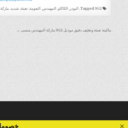
Tagged
952
,
البودر
,
الكاكاو
,
المهندس
,
النعومة
,
تعبئة
,
شديد
,
ماركة
,
تصفّح
ماكينة تعبئة وتغليف دقيق موديل 952 ماركة المهندس منسى →
المقالات
خصومات تصل الى 40 %