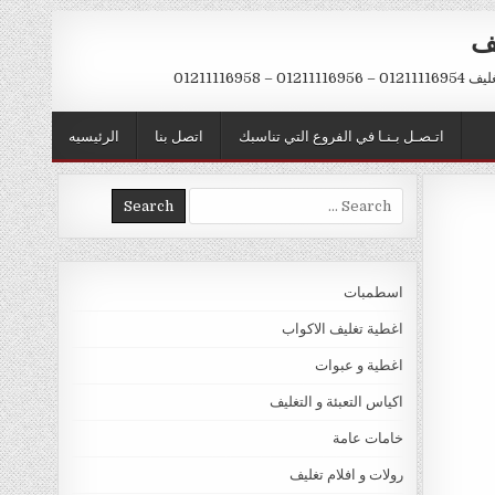
يف
– 01211116958
اتـصـل بـنـا في الفروع التي تناسبك
اتصل بنا
الرئيسيه
Search
for:
اسطمبات
اغطية تغليف الاكواب
اغطية و عبوات
اكياس التعبئة و التغليف
خامات عامة
رولات و افلام تغليف