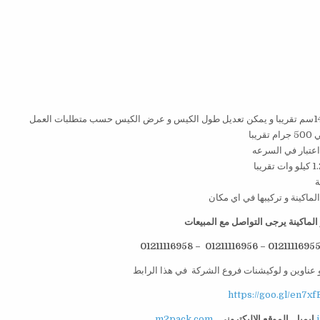
لماكينة يرجى التواصل مع المبيعات
 عناوين و لوكيشنات فروع الشركة في هذا الرابط
https://goo.gl/en7xf
ايميل
الموقع الاليكتروني
m2pack.com