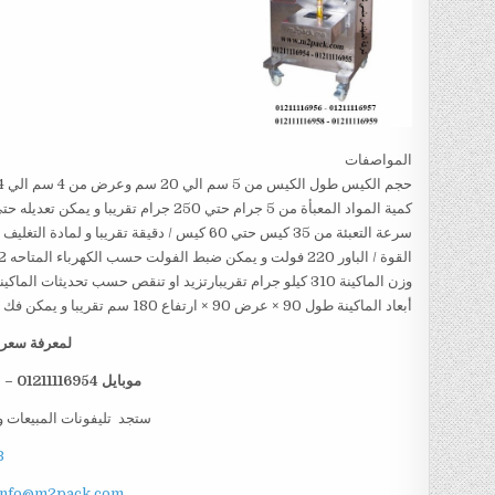
المواصفات
حجم الكيس طول الكيس من 5 سم الي 20 سم وعرض من 4 سم الي 14سم تقريبا و يمكن تعديل طول الكيس و عرض الكيس حسب متطلبات العمل
كمية المواد المعبأة من 5 جرام حتي 250 جرام تقريبا و يمكن تعديله حتي 500 جرام تقريبا
سرعة التعبئة من 35 كيس حتي 60 كيس / دقيقة تقريبا و لمادة التغليف اعتبار في السرعه
القوة / الباور 220 فولت و يمكن ضبط الفولت حسب الكهرباء المتاحه 1.2 كيلو وات تقريبا
وزن الماكينة 310 كيلو جرام تقريبارتزيد او تنقص حسب تحديثات الماكينة
أبعاد الماكينة طول 90 × عرض 90 × ارتفاع 180 سم تقريبا و يمكن فك الماكينة و تركيبها في اي مكان
لمعرفة سعر ا
موبايل 01211116954 – 01211116955 – 01211116956 – 01211116958
ستجد تليفونات المبيعات و
B
info@m2pack.com