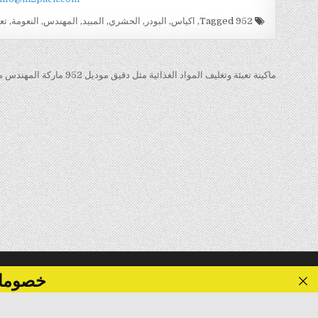
Tagged
952
,
اكياس
,
البودر
,
الحشري
,
المبيد
,
المهندس
,
النعومة
,
تع
تصفّح
ماكينة تعبئة وتغليف المواد الغذائية مثل دقيق موديل 952 ماركة المهندس منسى →
المقالات
خصومات تصل الى 40 %