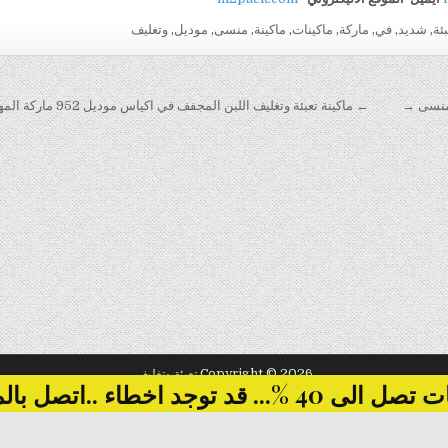
بئة
,
شديد
,
في
,
ماركة
,
ماكينات
,
ماكينة
,
منسى
,
موديل
,
وتغليف
← ماكينة تعبئة وتغليف اللبن المجفف في اكياس موديل 952 ماركة المهندس منسى
Copyright © 2026 تعبئة وتغليف
... قد توجد اخطاء ..اتصل بالمبيعات
Design by ThemesDNA.com