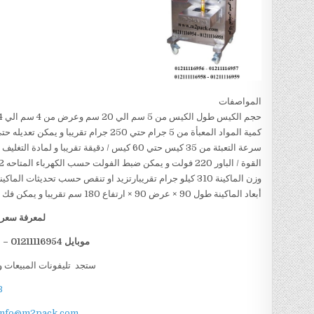
المواصفات
حجم الكيس طول الكيس من 5 سم الي 20 سم وعرض من 4 سم الي 14سم تقريبا و يمكن تعديل طول الكيس و عرض الكيس حسب متطلبات العمل
كمية المواد المعبأة من 5 جرام حتي 250 جرام تقريبا و يمكن تعديله حتي 500 جرام تقريبا
سرعة التعبئة من 35 كيس حتي 60 كيس / دقيقة تقريبا و لمادة التغليف اعتبار في السرعه
القوة / الباور 220 فولت و يمكن ضبط الفولت حسب الكهرباء المتاحه 1.2 كيلو وات تقريبا
وزن الماكينة 310 كيلو جرام تقريبارتزيد او تنقص حسب تحديثات الماكينة
أبعاد الماكينة طول 90 × عرض 90 × ارتفاع 180 سم تقريبا و يمكن فك الماكينة و تركيبها في اي مكان
لمعرفة سعر ا
موبايل 01211116954 – 01211116955 – 01211116956 – 01211116958
ستجد تليفونات المبيعات و
B
info@m2pack.com