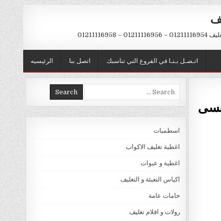
يف
– 01211116958
اتـصـل بـنـا في الفروع التي تناسبك
اتصل بنا
الرئيسيه
Search
for:
اسطمبات
اغطية تغليف الاكواب
اغطية و عبوات
اكياس التعبئة و التغليف
خامات عامة
رولات و افلام تغليف