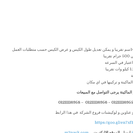
لماكينة يرجى التواصل مع المبيعات
 عناوين و لوكيشنات فروع الشركة في هذا الرابط
https://goo.gl/en7xf
ايميل
الموقع الاليكتروني
m2pack.com