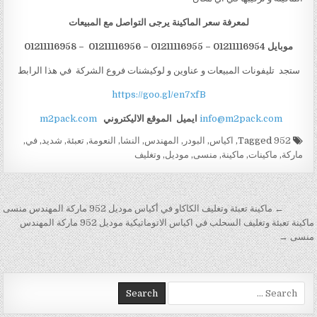
لمعرفة سعر الماكينة يرجى التواصل مع المبيعات
موبايل 01211116954 – 01211116955 – 01211116956 – 01211116958
ستجد تليفونات المبيعات و عناوين و لوكيشنات فروع الشركة في هذا الرابط
https://goo.gl/en7xfB
info@m2pack.com
ايميل
الموقع الاليكتروني
m2pack.com
Tagged
952
,
اكياس
,
البودر
,
المهندس
,
النشا
,
النعومة
,
تعبئة
,
شديد
,
في
,
ماركة
,
ماكينات
,
ماكينة
,
منسى
,
موديل
,
وتغليف
تصفّح المقالات
← ماكينة تعبئة وتغليف الكاكاو في أكياس موديل 952 ماركة المهندس منسى
ماكينة تعبئة وتغليف السحلب في اكياس الاتوماتيكية موديل 952 ماركة المهندس
منسى →
Search for: