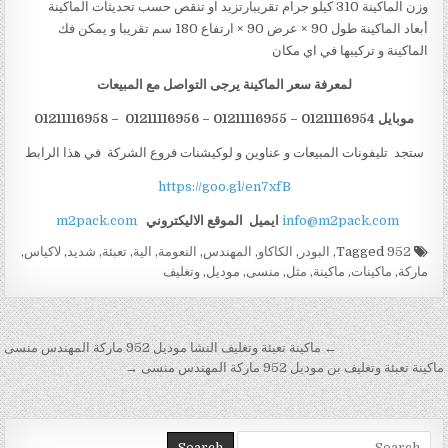
وزن الماكينة 310 كيلو جرام تقريبارتزيد او تنقص حسب تحديثات الماكينة
أبعاد الماكينة طول 90 × عرض 90 × ارتفاع 180 سم تقريبا و يمكن فك
الماكينة و تركيبها في اي مكان
لمعرفة سعر الماكينة يرجى التواصل مع المبيعات
موبايل 01211116954 – 01211116955 – 01211116956 – 01211116958
ستجد تليفونات المبيعات و عناوين و لوكيشنات فروع الشركة في هذا الرابط
https://goo.gl/en7xfB
info@m2pack.com
ايميل
الموقع الاليكتروني
m2pack.com
Tagged
952
,
البودر
,
الكاكاو
,
المهندس
,
النعومة
,
الية
,
تعبئة
,
شديد
,
لاكياس
,
ماركة
,
ماكينات
,
ماكينة
,
مثل
,
منسى
,
موديل
,
وتغليف
تصفّح المقالات
← ماكينة تعبئة وتغليف النشا موديل 952 ماركة المهندس منسى
ماكينة تعبئة وتغليف بن موديل 952 ماركة المهندس منسى →
Search for: