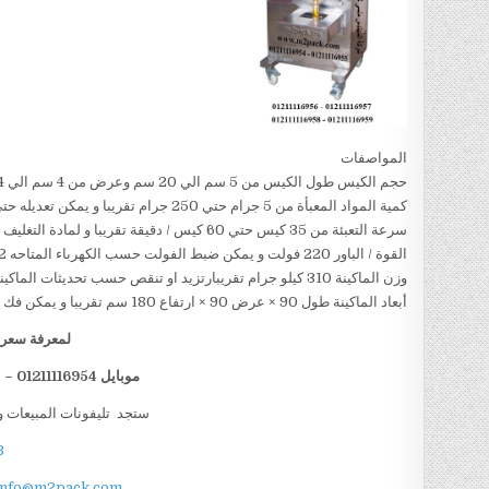
المواصفات
حجم الكيس طول الكيس من 5 سم الي 20 سم وعرض من 4 سم الي 14سم تقريبا و يمكن تعديل طول الكيس و عرض الكيس حسب متطلبات العمل
كمية المواد المعبأة من 5 جرام حتي 250 جرام تقريبا و يمكن تعديله حتي 500 جرام تقريبا
سرعة التعبئة من 35 كيس حتي 60 كيس / دقيقة تقريبا و لمادة التغليف اعتبار في السرعه
القوة / الباور 220 فولت و يمكن ضبط الفولت حسب الكهرباء المتاحه 1.2 كيلو وات تقريبا
وزن الماكينة 310 كيلو جرام تقريبارتزيد او تنقص حسب تحديثات الماكينة
أبعاد الماكينة طول 90 × عرض 90 × ارتفاع 180 سم تقريبا و يمكن فك الماكينة و تركيبها في اي مكان
لمعرفة سعر ا
موبايل 01211116954 – 01211116955 – 01211116956 – 01211116958
ستجد تليفونات المبيعات و
B
info@m2pack.com