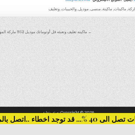
ركة
,
ماكينات
,
ماكينة
,
منسى
,
موديل
,
والحبيبات
,
وتغليف
← ماكينه تغليف وتعبئه فل أوتوماتك موديل 952 ماركة المهندس منسى
Copyright © 2026 تعبئة وتغليف
... قد توجد اخطاء ..اتصل بالمبيعات
Design by ThemesDNA.com