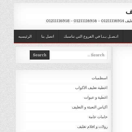
يف
– 01211116958
اتـصـل بـنـا في الفروع التي تناسبك
اتصل بنا
الرئيسيه
Search
for:
اسطمبات
اغطية تغليف الاكواب
اغطية و عبوات
اكياس التعبئة و التغليف
خامات عامة
رولات و افلام تغليف