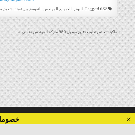
Tagged
952
,
البودر
,
الحبوب
,
المهندس
,
النعومة
,
بن
,
تعبئة
,
شديد
,
ما
تصفّح
ماكينة تعبئة وتغليف دقيق موديل 952 ماركة المهندس منسى →
المقالات
خصومات تصل الى 40 %