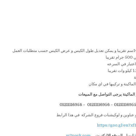
لماكينة يرجى التواصل مع المبيعات
 عناوين و لوكيشنات فروع الشركة في هذا الرابط
https://goo.gl/en7xf
ايميل
الموقع الاليكتروني
m2pack.com