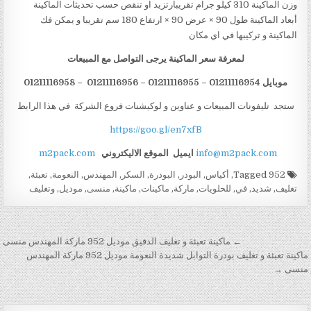
وزن الماكينة 310 كيلو جرام تقريبارتزيد او تنقص حسب تحديثات الماكينة
أبعاد الماكينة طول 90 × عرض 90 × ارتفاع 180 سم تقريبا و يمكن فك
الماكينة و تركيبها في اي مكان
لمعرفة سعر الماكينة يرجى التواصل مع المبيعات
موبايل 01211116954 – 01211116955 – 01211116956 – 01211116958
ستجد تليفونات المبيعات و عناوين و لوكيشنات فروع الشركة في هذا الرابط
https://goo.gl/en7xfB
info@m2pack.com
ايميل
الموقع الاليكتروني
m2pack.com
Tagged
952
,
أكياس
,
البودر
,
البودرة
,
السكر
,
المهندس
,
النعومة
,
تعبئة
,
تغليف
,
شديد
,
في
,
للحلويات
,
ماركة
,
ماكينات
,
ماكينة
,
منسى
,
موديل
,
وتغليف
تصفّح المقالات
← ماكينة تعبئة و تغليف الدقيق موديل 952 ماركة المهندس منسى
ماكينة تعبئة و تغليف بودرة التوابل شديدة النعومة موديل 952 ماركة المهندس
منسى →