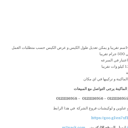
لماكينة يرجى التواصل مع المبيعات
 عناوين و لوكيشنات فروع الشركة في هذا الرابط
https://goo.gl/en7xf
ايميل
الموقع الاليكتروني
m2pack.com