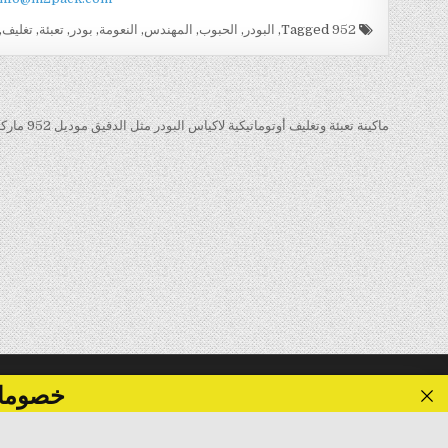
Tagged
952
,
البودر
,
الحبوب
,
المهندس
,
النعومة
,
بودر
,
تعبئة
,
تغليف
,
تصفّح
المقالات
ماكينة تعبئة وتغليف أوتوماتيكية لاكياس البودر مثل الدقيق موديل 952 ماركة المهندس منسى →
خصومات تصل الى 40 %