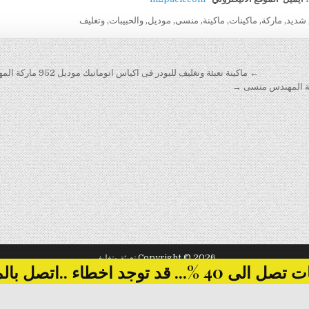
شديد
,
ماركة
,
ماكينات
,
ماكينة
,
منسى
,
موديل
,
والحبيبات
,
وتغليف
← ماكينة تعبئة وتغليف للبودر فى اكياس اتوماتيك موديل 952 ماركة المهندس منسى
Copyright © 2026 تعبئة وتغليف
... قد توجد اخطاء ..اتصل بالمبيعات
Design by ThemesDNA.com