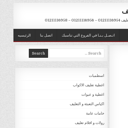
يف
– 01211116958
اتـصـل بـنـا في الفروع التي تناسبك
اتصل بنا
الرئيسيه
Search
for:
اسطمبات
اغطية تغليف الاكواب
اغطية و عبوات
اكياس التعبئة و التغليف
خامات عامة
رولات و افلام تغليف