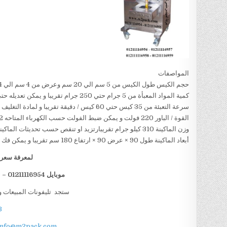
المواصفات
حجم الكيس طول الكيس من 5 سم الي 20 سم وعرض من 4 سم الي 14سم تقريبا و يمكن تعديل طول الكيس و عرض الكيس حسب متطلبات العمل
كمية المواد المعبأة من 5 جرام حتي 250 جرام تقريبا و يمكن تعديله حتي 500 جرام تقريبا
سرعة التعبئة من 35 كيس حتي 60 كيس / دقيقة تقريبا و لمادة التغليف اعتبار في السرعه
القوة / الباور 220 فولت و يمكن ضبط الفولت حسب الكهرباء المتاحه 1.2 كيلو وات تقريبا
وزن الماكينة 310 كيلو جرام تقريبارتزيد او تنقص حسب تحديثات الماكينة
أبعاد الماكينة طول 90 × عرض 90 × ارتفاع 180 سم تقريبا و يمكن فك الماكينة و تركيبها في اي مكان
لمعرفة سعر ا
موبايل 01211116954 – 01211116955 – 01211116956 – 01211116958
ستجد تليفونات المبيعات و
B
info@m2pack.com