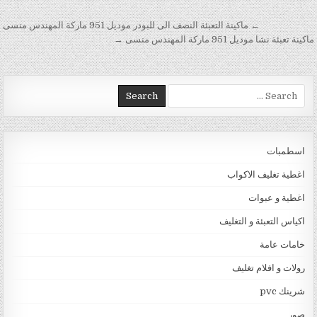
تصفّح المقالات
← ماكينة التعبئة النصف الى للبودر موديل 951 ماركة المهندس منسى
ماكينة تعبئة نشا موديل 951 ماركة المهندس منسى →
Search for:
اسطمبات
اغطية تغليف الاكواب
اغطية و عبوات
اكياس التعبئة و التغليف
خامات عامة
رولات و افلام تغليف
شرينك pvc
صور