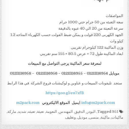
المواصفات
سعه التعبئه من 50 جرام حتي 1000 جرام
سرعة التعبئة من 20 الي 40 عبوه بالدقيقة
الجهد الكهربى 220 فولت و يمكن ضبط الفولت حسب الكهرباء المتاحه 1.2
كيلو وات
وزن الماكينة 122 كيلوجرام تقريبى
ابعاد الماكينة طول 72 × عرض 80.5 × 155 سم تقريبي
لمعرفة سعر الماكينة يرجى التواصل مع المبيعات
موبايل 01211116954 – 01211116955 – 01211116956 – 01211116958
ستجد تليفونات المبيعات و عناوين و لوكيشنات فروع الشركة في هذا الرابط
https://goo.gl/en7xfB
info@m2pack.com
ايميل
الموقع الاليكتروني
m2pack.com
Tagged
951
,
البودر
,
الدقيق
,
المهندس
,
النعومة
,
تعبئة
,
تعبئه
,
شديد
,
ماركة
,
ماكينات
,
ماكينة
,
منسى
,
موديل
,
وتغليف