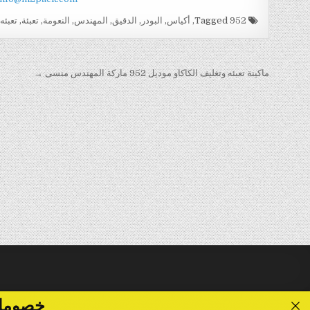
Tagged
952
,
أكياس
,
البودر
,
الدقيق
,
المهندس
,
النعومة
,
تعبئة
,
تعبئه
تصفّح
ماكينة تعبئه وتغليف الكاكاو موديل 952 ماركة المهندس منسى →
المقالات
خصومات تصل الى 40 %