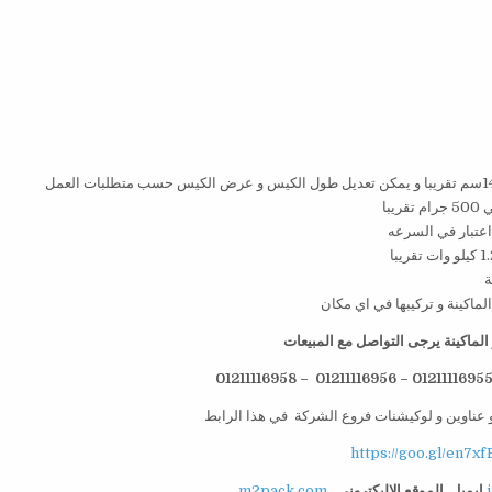
لماكينة يرجى التواصل مع المبيعات
 عناوين و لوكيشنات فروع الشركة في هذا الرابط
https://goo.gl/en7xf
ايميل
الموقع الاليكتروني
m2pack.com