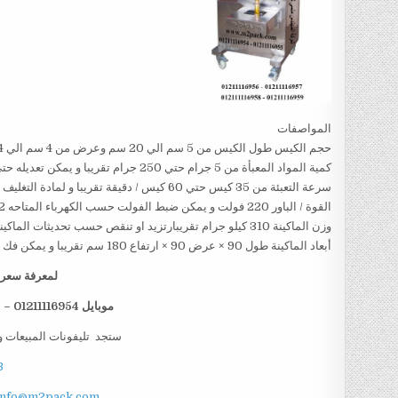
المواصفات
حجم الكيس طول الكيس من 5 سم الي 20 سم وعرض من 4 سم الي 14سم تقريبا و يمكن تعديل طول الكيس و عرض الكيس حسب متطلبات العمل
كمية المواد المعبأة من 5 جرام حتي 250 جرام تقريبا و يمكن تعديله حتي 500 جرام تقريبا
سرعة التعبئة من 35 كيس حتي 60 كيس / دقيقة تقريبا و لمادة التغليف اعتبار في السرعه
القوة / الباور 220 فولت و يمكن ضبط الفولت حسب الكهرباء المتاحه 1.2 كيلو وات تقريبا
وزن الماكينة 310 كيلو جرام تقريبارتزيد او تنقص حسب تحديثات الماكينة
أبعاد الماكينة طول 90 × عرض 90 × ارتفاع 180 سم تقريبا و يمكن فك الماكينة و تركيبها في اي مكان
لمعرفة سعر ا
موبايل 01211116954 – 01211116955 – 01211116956 – 01211116958
ستجد تليفونات المبيعات و
B
info@m2pack.com