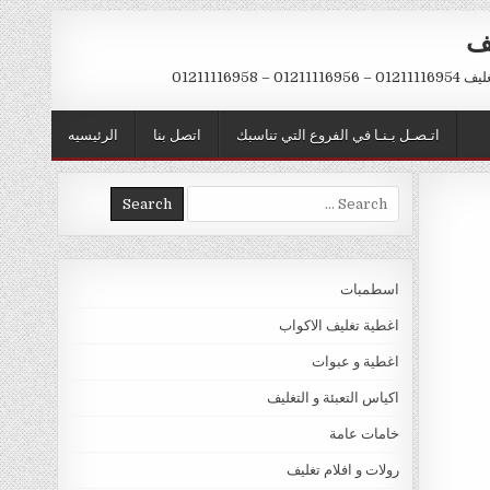
يف
– 01211116958
اتـصـل بـنـا في الفروع التي تناسبك
اتصل بنا
الرئيسيه
Search
for:
اسطمبات
اغطية تغليف الاكواب
اغطية و عبوات
اكياس التعبئة و التغليف
خامات عامة
رولات و افلام تغليف