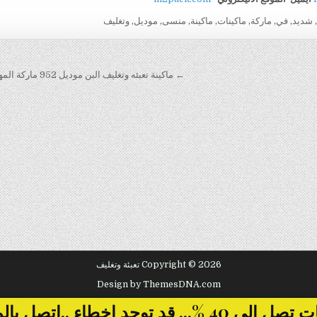
,
شديد
,
في
,
ماركة
,
ماكينات
,
ماكينة
,
منسى
,
موديل
,
وتغليف
← ماكينة تعبئه وتغليف البن موديل 952 ماركة المهندس منسى
Copyright © 2026 تعبئة وتغليف
Design by ThemesDNA.com
... قد توجد اخطاء ..اتصل بالمبيعات