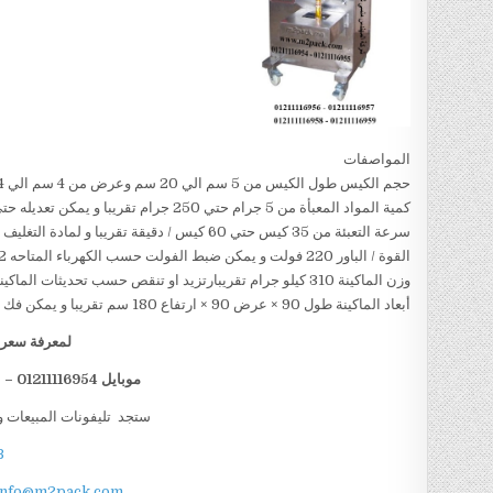
المواصفات
حجم الكيس طول الكيس من 5 سم الي 20 سم وعرض من 4 سم الي 14سم تقريبا و يمكن تعديل طول الكيس و عرض الكيس حسب متطلبات العمل
كمية المواد المعبأة من 5 جرام حتي 250 جرام تقريبا و يمكن تعديله حتي 500 جرام تقريبا
سرعة التعبئة من 35 كيس حتي 60 كيس / دقيقة تقريبا و لمادة التغليف اعتبار في السرعه
القوة / الباور 220 فولت و يمكن ضبط الفولت حسب الكهرباء المتاحه 1.2 كيلو وات تقريبا
وزن الماكينة 310 كيلو جرام تقريبارتزيد او تنقص حسب تحديثات الماكينة
أبعاد الماكينة طول 90 × عرض 90 × ارتفاع 180 سم تقريبا و يمكن فك الماكينة و تركيبها في اي مكان
لمعرفة سعر ا
موبايل 01211116954 – 01211116955 – 01211116956 – 01211116958
ستجد تليفونات المبيعات و
B
info@m2pack.com