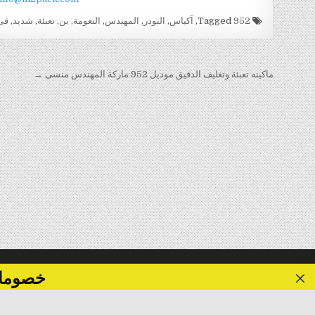
Tagged
952
,
آكياس
,
البودر
,
المهندس
,
النعومة
,
بن
,
تعبئة
,
شديد
,
فى
تصفّح
ماكينه تعبئة وتغليف الدقيق موديل 952 ماركة المهندس منسى →
المقالات
خصومات تصل الى 40 %