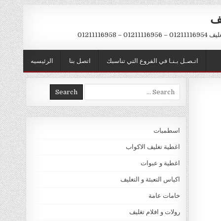
يف
– 01211116958
اتـصـل بـنـا في الفروع التي تناسبك
اتصل بنا
الرئيسيه
Search
for:
اسطمبات
اغطية تغليف الاكواب
اغطية و عبوات
اكياس التعبئة و التغليف
خامات عامة
رولات و افلام تغليف