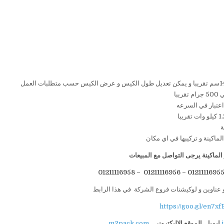
لماكينة يرجى التواصل مع المبيعات
 عناوين و لوكيشنات فروع الشركة في هذا الرابط
https://goo.gl/en7xf
ايميل
الموقع الاليكتروني
m2pack.com