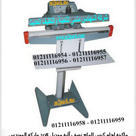
ماكينة لحام كيس الملح نصف آلية موديل 308 ماركة المهندس