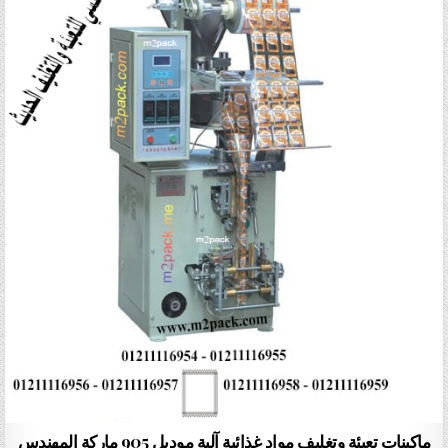
ماكينات تعبئة وتغليف مواد غذائية آلية موديل 905 ماركة المهندس