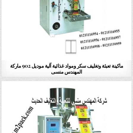
ماكينة تعبئة وتغليف سكر ومواد غذائية آلية موديل 902 ماركة
المهندس منسى