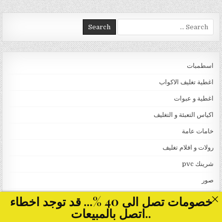
Search for:
اسطمبات
اغطية تغليف الاكواب
اغطية و عبوات
اكياس التعبئة و التغليف
خامات عامة
رولات و افلام تغليف
شرينك pvc
صور
طبات
خصومات تصل الى 40 %... قد توجد اخطاء
..اتصل بالمبيعات
ماكينات التغليف بالسلوفان للعلب 3 دي و ماكينات لصق ليبل