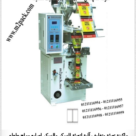
ماكينة تعبئة وتغليف آلية لتعبئة السكر والسكر اصابع وملح طعام