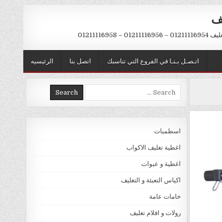
يف
– 01211116958
اتـصـل بـنـا في الفروع التي تناسبك
اتصل بنا
الرئيسيه
Search
for:
اسطمبات
اغطية تغليف الاكواب
اغطية و عبوات
اكياس التعبئة و التغليف
خامات عامة
رولات و افلام تغليف