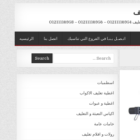
يف
– 01211116958
اتـصـل بـنـا في الفروع التي تناسبك
اتصل بنا
الرئيسيه
Search
for:
اسطمبات
اغطية تغليف الاكواب
اغطية و عبوات
اكياس التعبئة و التغليف
خامات عامة
رولات و افلام تغليف