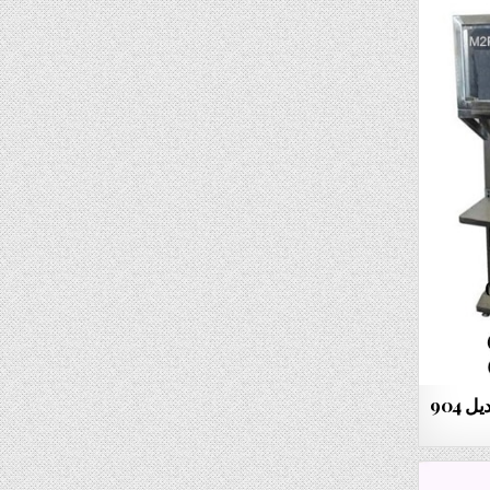
ألة تعبئة نص أوتوماتيك للحبوب موديل 904