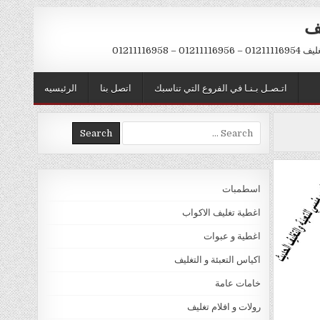
يف
– 01211116958
اتـصـل بـنـا في الفروع التي تناسبك
اتصل بنا
الرئيسيه
Search
for:
اسطمبات
اغطية تغليف الاكواب
اغطية و عبوات
اكياس التعبئة و التغليف
خامات عامة
رولات و افلام تغليف