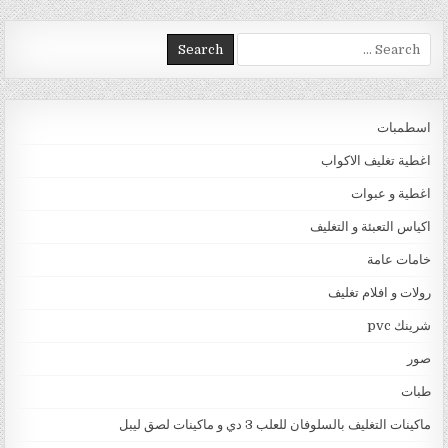
Search for:
اسطمبات
اغطية تغليف الاكواب
اغطية و عبوات
اكياس التعبئة و التغليف
خامات عامة
رولات و افلام تغليف
شرينك pvc
صور
طبات
ماكينات التغليف بالسلوفان للعلب 3 دي و ماكينات لصق ليبل