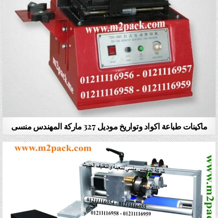
ماكينات طباعة اكواد وتواريخ موديل 327 ماركة المهندس منسى