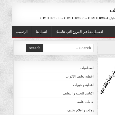
يف
– 01211116958
اتـصـل بـنـا في الفروع التي تناسبك
اتصل بنا
الرئيسيه
Search
for:
اسطمبات
اغطية تغليف الاكواب
اغطية و عبوات
اكياس التعبئة و التغليف
خامات عامة
رولات و افلام تغليف