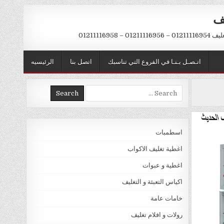
يف
– 01211116958
اتـصـل بـنـا في الفروع التي تناسبك
اتصل بنا
الرئيسيه
Search
for:
اسطمبات
اغطية تغليف الاكواب
اغطية و عبوات
اكياس التعبئة و التغليف
خامات عامة
رولات و افلام تغليف