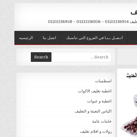
يف
– 01211116958
اتـصـل بـنـا في الفروع التي تناسبك
اتصل بنا
الرئيسيه
Search
for:
اسطمبات
اغطية تغليف الاكواب
اغطية و عبوات
اكياس التعبئة و التغليف
خامات عامة
رولات و افلام تغليف