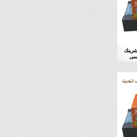
لشرينك