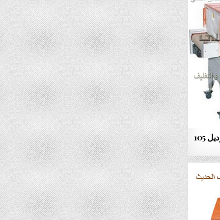
الالات تغليف الادوات بالشرينك موديل 105