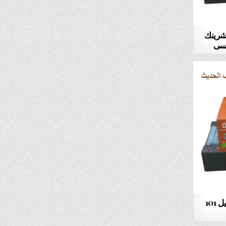
لشرينك
الة تغليف الادوات بالشرينك موديل 101