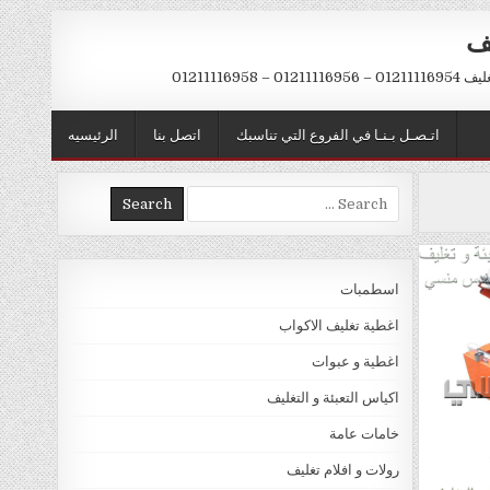
يف
– 01211116958
اتـصـل بـنـا في الفروع التي تناسبك
اتصل بنا
الرئيسيه
Search
for:
اسطمبات
اغطية تغليف الاكواب
اغطية و عبوات
اكياس التعبئة و التغليف
خامات عامة
رولات و افلام تغليف