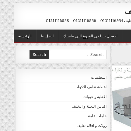
يف
– 01211116958
اتـصـل بـنـا في الفروع التي تناسبك
اتصل بنا
الرئيسيه
Search
for:
اسطمبات
اغطية تغليف الاكواب
اغطية و عبوات
اكياس التعبئة و التغليف
خامات عامة
رولات و افلام تغليف