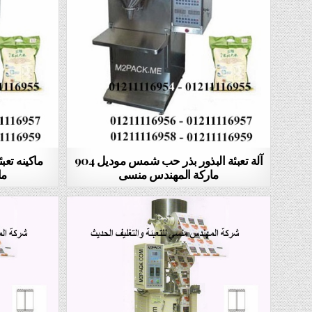
آلة تعبئة البذور بذر حب شمس موديل 904
ماركة المهندس منسى
ما