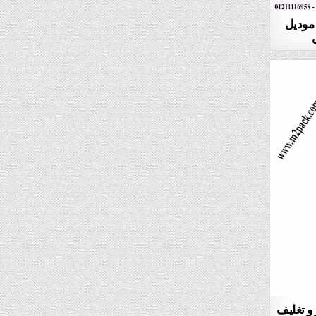
 موديل
 و تغليف