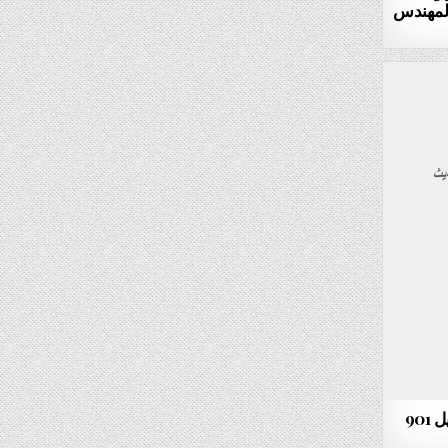
ل 902 ماركة المهندس
آلة لتعبئة البذور و المساحيق موديل 901