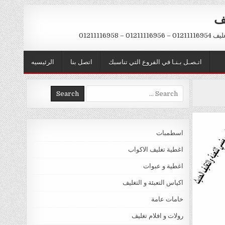
يف
– 01211116958
اتـصـل بـنـا في الفروع التي تناسبك
اتصل بنا
الرئيسيه
Search
for:
اسطمبات
اغطية تغليف الاكواب
اغطية و عبوات
اكياس التعبئة و التغليف
خامات عامة
رولات و افلام تغليف