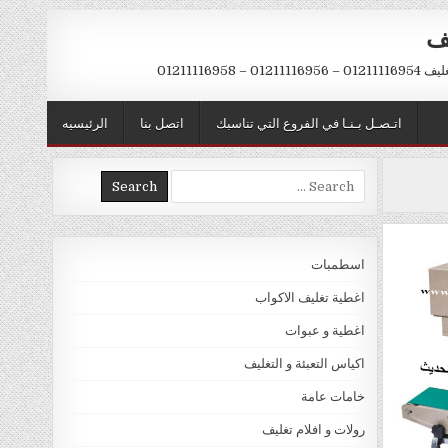
يف
– 01211116958
اتـصـل بـنـا في الفروع التي تناسبك
اتصل بنا
الرئيسيه
Search
for:
اسطمبات
اغطية تغليف الاكواب
اغطية و عبوات
اكياس التعبئة و التغليف
خامات عامة
رولات و افلام تغليف