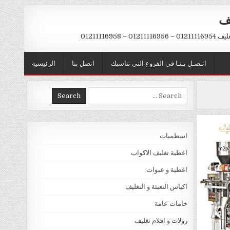
يف
– 01211116958
اتـصـل بـنـا في الفروع التي تناسبك
اتصل بنا
الرئيسيه
Search
for:
اسطمبات
اغطية تغليف الاكواب
اغطية و عبوات
اكياس التعبئة و التغليف
خامات عامة
رولات و افلام تغليف