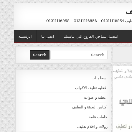
يف
– 01211116958
اتـصـل بـنـا في الفروع التي تناسبك
اتصل بنا
الرئيسيه
Search
for:
اسطمبات
اغطية تغليف الاكواب
اغطية و عبوات
اكياس التعبئة و التغليف
خامات عامة
رولات و افلام تغليف