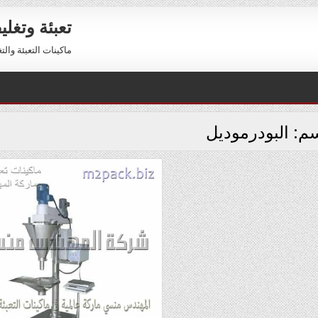
تعبئة وتغل
ماكينات التعبئة والتغليف 01211116954 – 01211116956 
سم:
البودرموديل