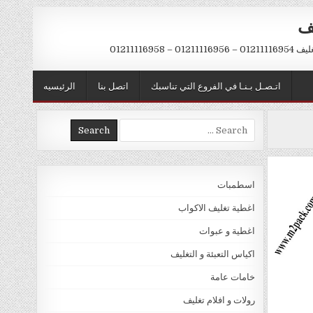
يف
– 01211116958
اتـصـل بـنـا في الفروع التي تناسبك
اتصل بنا
الرئيسيه
Search
for:
اسطمبات
اغطية تغليف الاكواب
اغطية و عبوات
اكياس التعبئة و التغليف
خامات عامة
رولات و افلام تغليف