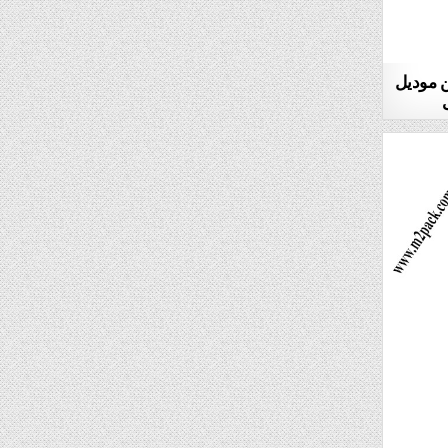
السكر‎ البورشن موديل