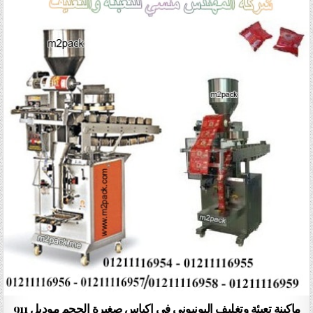
ماكينة تعبئة وتغليف البونبوني في اكياس صغيرة الحجم موديل 911